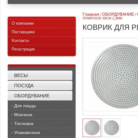
Главная
ОБОРДУВАНИЕ
/
/
STARFOOD 30СМ 1,2ММ
О компании
КОВРИК ДЛЯ Р
Поставщики
Контакты
Регистрация
ВЕСЫ
ПОСУДА
ОБОРДУВАНИЕ
Для пиццы
Моечное
Тепловое
Упаковочное