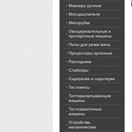
Миксеры ручные
Мясорыхлители
Мясорубки
Овощерезательные и
протирочные машины
Пилы для резки мяса
Процессоры кухонные
Расходники
Слайсеры
Сырорезки и сыротерки
Тестомесы
Тестораскатывающие
машины
Тестозакаточные
машины
Устройства
механические